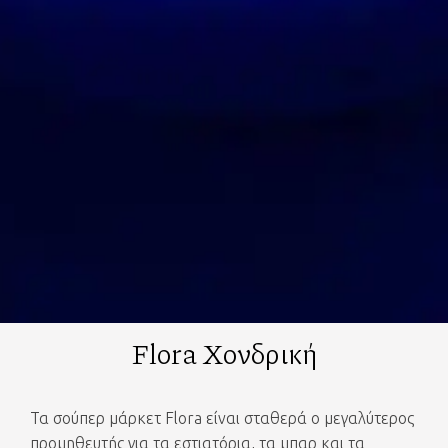
Flora Χονδρική
Τα σούπερ μάρκετ Flora είναι σταθερά ο μεγαλύτερος
προμηθευτής για τα εστιατόρια, τα μπαρ και τα