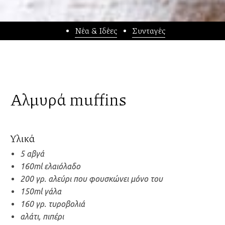
Νέα & Ιδέες
Συνταγές
Αλμυρά muffins
Υλικά
5 αβγά
160ml ελαιόλαδο
200 γρ. αλεύρι που φουσκώνει μόνο του
150ml γάλα
160 γρ. τυροβολιά
αλάτι, πιπέρι