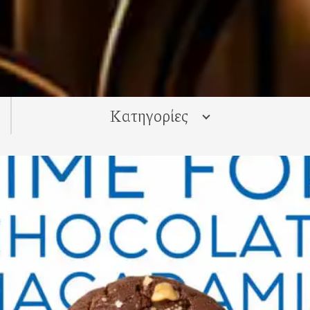
Kατηγορίες
ALL
Νέα
Ξέρατε ότι...
Συμβουλές
Συνταγές
Smoothies & Χυμοί
Γλυκά
Κυρίως Πιάτα
Ορεκτικά
Πίτες / Ζύμες
Σαλάτες
Σούπες