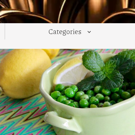
Categories
ALL
News
Recipes
Desserts
Main Courses
Pies and Dough
Salads
Soups
Starters