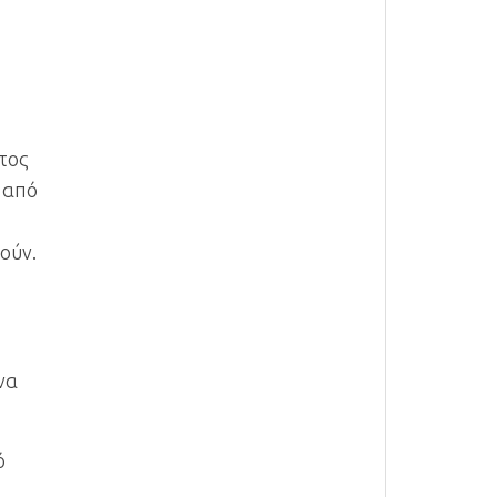
ατος
 από
ούν.
να
ό