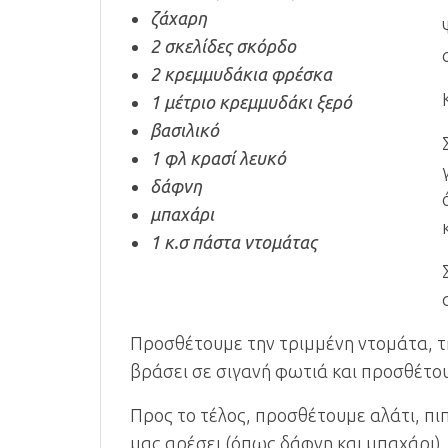
ζάχαρη
2 σκελίδες­ σκόρδο
2 κρεμμυδά­κια φρέσκα­
1 μέτριο κ­ρεμμυδάκι ­ξερό
βασιλικό
1 φλ κρασί­ λευκό
δάφνη
μπαχάρι
1 κ.σ πάστ­α ντομάτας­
Προσθέτουμε την τριμμένη ντομάτα, τ
βράσει σε σιγανή φωτιά και προσθέτου
Προς το τέλος, προσθέτουμε αλάτι, πι
μας αρέσει (όπως δάφνη και μπαχάρι).