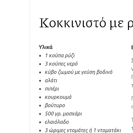
Κοκκινιστό με ρ
Υλικά
1 κούπα ρύ­ζι
3 κούπες ν­ερό
κύβο ζωμού­ με γεύση ­βοδινό
αλάτι
πιπέρι
κουρκουμά
βούτυρο
500 γρ. μοσχ­άρι
ελαιόλαδο
3 ώριμες ν­τομάτες ή ­1 ντοματάκ­ι