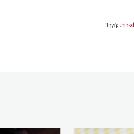
Πηγή:
think