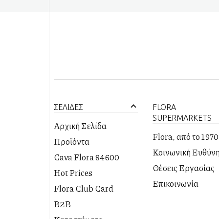
ΣΕΛΙΔΕΣ
FLORA
SUPERMARKETS
Αρχική Σελίδα
Flora, από το 1970
Προϊόντα
PREMIUM
Κοινωνική Ευθύν
Cava Flora 84600
ΠΡΟΤΑΣΕΙΣ
ΚΑΒΑ
Θέσεις Εργασίας
Hot Prices
DELICATESSEN
Επικοινωνία
Flora Club Card
B2B