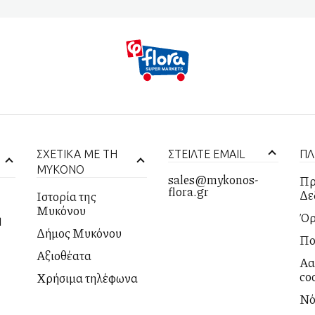
ΣΧΕΤΙΚΑ ΜΕ ΤΗ
ΣΤΕΙΛΤΕ EMAIL
ΠΛ
ΜΥΚΟΝΟ
sales@mykonos-
Πρ
flora.gr
Δε
Ιστορία της
Μυκόνου
Όρ
η
Δήμος Μυκόνου
Πο
Αξιοθέατα
Αλ
co
Χρήσιμα τηλέφωνα
Νό