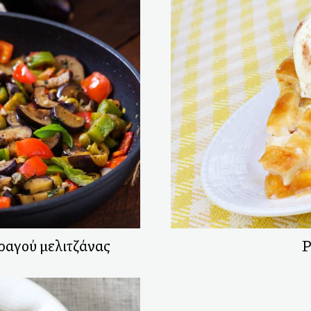
 ραγού μελιτζάνας
Ρ