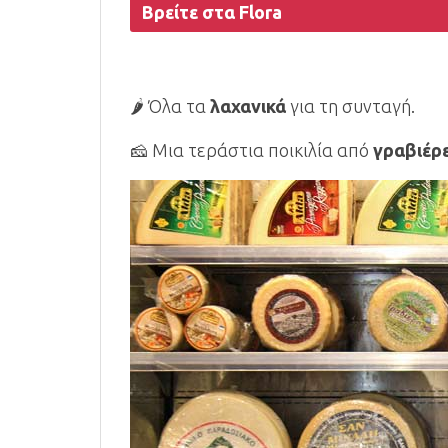
Βρείτε στα Flora
🌶️ Όλα τα
λαχανικά
για τη συνταγή.
🧀 Μια τεράστια ποικιλία από
γραβιέρ