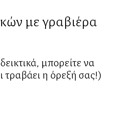
κών με γραβιέρα
νδεικτικά, μπορείτε να
ι τραβάει η όρεξή σας!)