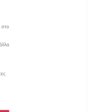
ε στο
 άλλα
τες