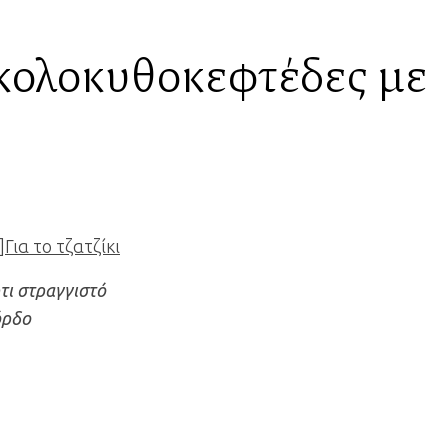
κολοκυθοκεφτέδες με
]
Για το τζατζίκι
τι στραγγιστό
όρδο