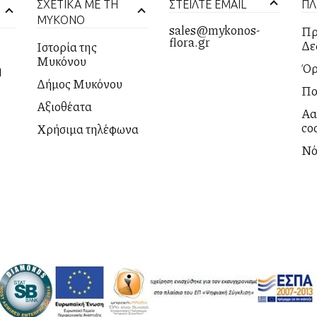
ΣΧΕΤΙΚΑ ΜΕ ΤΗ
ΣΤΕΙΛΤΕ EMAIL
ΠΛ
ΜΥΚΟΝΟ
sales@mykonos-
Πρ
flora.gr
Δε
Ιστορία της
Μυκόνου
Όρ
η
Δήμος Μυκόνου
Πο
Αξιοθέατα
Αλ
co
Χρήσιμα τηλέφωνα
Νό