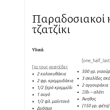
Παραδοσιακοί 
τζατζίκι
Υλικά
[one_half_last
Για τους κεφτέδες
500 γρ. γιαούρ
2 κολοκυθάκια
3 σκελίδες σκ
2 φρ. κρεμμυδάκια
2 αγγουράκια
1/2 ξερό κρεμμύδι
Ξίδι – αλάτι
1 αυγό
Άνηθος
1/2 φλ. μαϊντανό
(150 γρ. φέτα)
Δυόσμο