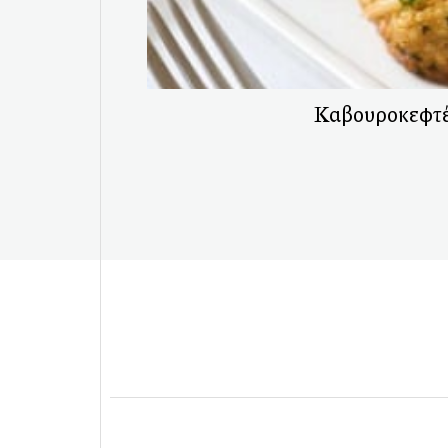
Καβουροκεφτ