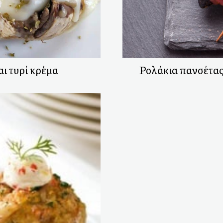
ι τυρί κρέμα
Ρολάκια πανσέτα