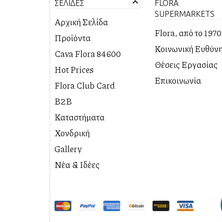
ΣΕΛΙΔΕΣ
FLORA
SUPERMARKETS
Αρχική Σελίδα
Flora, από το 1970
Προϊόντα
PREMIUM
Κοινωνική Ευθύν
Cava Flora 84600
ΠΡΟΤΑΣΕΙΣ
ΚΑΒΑ
Θέσεις Εργασίας
Hot Prices
DELICATESSEN
Επικοινωνία
Flora Club Card
B2B
Καταστήματα
ΚΑΤΑΣΤΗΜΑ
Χονδρική
ΑΕΡΟΔΡΟΜΙΟΥ
Gallery
ΚΑΤΑΣΤΗΜΑ
ΒΟΘΩΝΑ
Νέα & Ιδέες