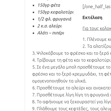
150γρ φέτα
[/one_half_las
150γρ κεφαλοτύρι
Εκτέλεση
1/2 φλ. φρυγανιά
2 κ.σ. αλεύρι
Για τους κολ
Αλάτι – πιπέρι
1. Πλένουμε κ
2. Τα αλατίζο
3. Ψιλοκόβουμε το φρέσκο και το ξερό 
4. Τρίβουμε τη φέτα και το κεφαλοτύρι
5. Σε ένα μεγάλο μπολ προσθέτουμε το 
φρέσκο και το ξερό κρεμμυδάκι, τη φέ
ομογενοποιηθούν τα υλικά.
6. Προσθέτουμε το αλεύρι και ανακατε
7. Προσθέτουμε λίγη λίγη τη φρυγανιά 
8. Το αφήνουμε να ξεκουραστεί για λίγ
9. Πλάθουμε τους κεφτέδες, τους αλευ