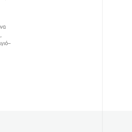
 να
,
αγιό–