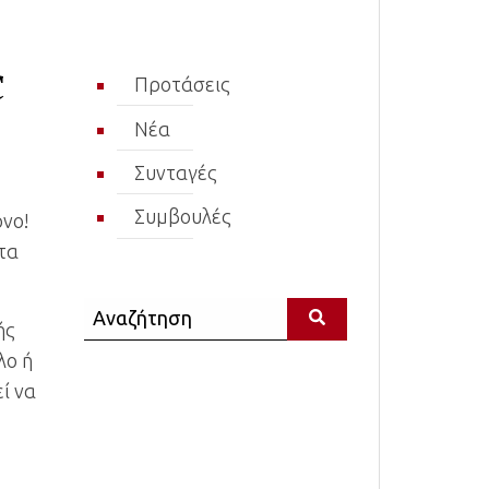
ε
Προτάσεις
Νέα
Συνταγές
Συμβουλές
όνο!
τα
Αναζήτηση
ής
λο ή
ί να