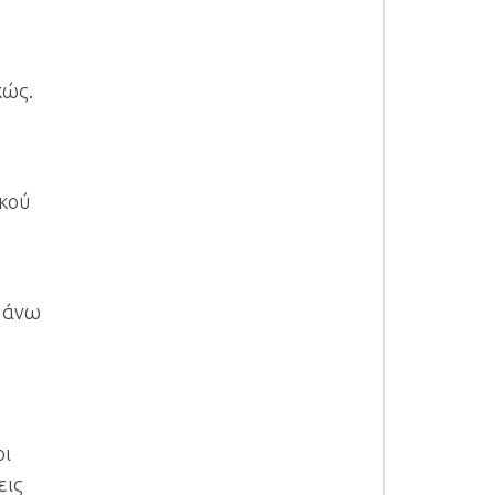
κώς.
ακού
επάνω
οι
εις