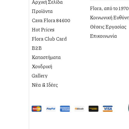
Αρχική Σελίδα
Flora, από το 1970
Προϊόντα
PREMIUM
Κοινωνική Ευθύν
Cava Flora 84600
ΠΡΟΤΑΣΕΙΣ
ΚΑΒΑ
Θέσεις Εργασίας
Hot Prices
DELICATESSEN
Επικοινωνία
Flora Club Card
B2B
Καταστήματα
ΚΑΤΑΣΤΗΜΑ
Χονδρική
ΑΕΡΟΔΡΟΜΙΟΥ
Gallery
ΚΑΤΑΣΤΗΜΑ
ΒΟΘΩΝΑ
Νέα & Ιδέες