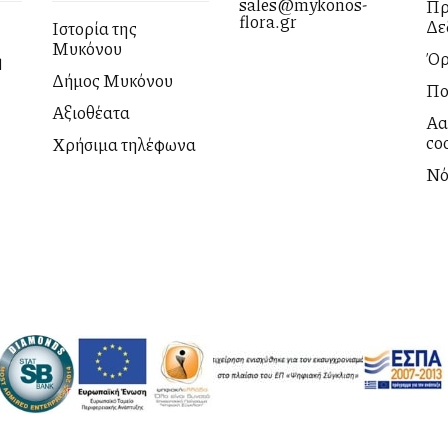
sales@mykonos-
Πρ
flora.gr
Δε
Ιστορία της
Μυκόνου
Όρ
η
Δήμος Μυκόνου
Πο
Αξιοθέατα
Αλ
co
Χρήσιμα τηλέφωνα
Νό