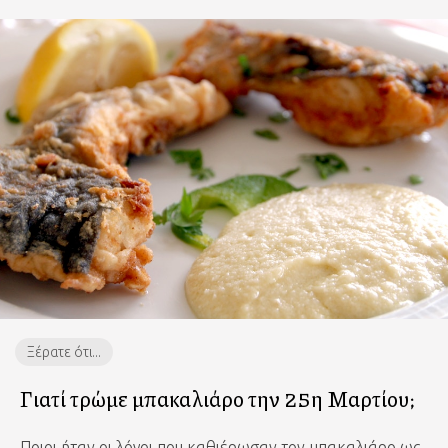
ALL
Νέα
Ξέρατε ότι...
Συμβουλές
Συνταγές
Ξέρατε ότι...
Γιατί τρώμε μπακαλιάρο την 25η Μαρτίου;
Ποιοι ήταν οι λόγοι που καθιέρωσαν τον μπακαλιάρο ως