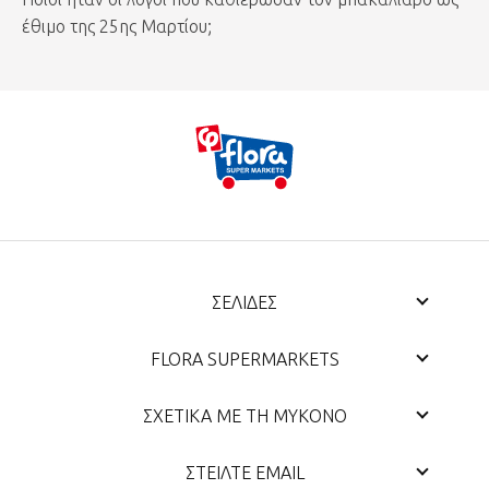
έθιμο της 25ης Μαρτίου;
ΣΕΛΙΔΕΣ
Αρχική Σελίδα
FLORA SUPERMARKETS
Προϊόντα
PREMIUM ΠΡΟΤΑΣΕΙΣ
Flora, από το 1970
Cava Flora 84600
ΣΧΕΤΙΚΑ ΜΕ ΤΗ ΜΥΚΟΝΟ
Κοινωνική Ευθύνη
ΚΑΒΑ
Hot Prices
Ιστορία της Μυκόνου
Θέσεις Εργασίας
DELICATESSEN
ΣΤΕΙΛΤΕ EMAIL
Flora Club Card