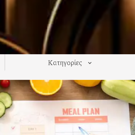
Kατηγορίες
ALL
Νέα
Ξέρατε ότι...
Συμβουλές
Συνταγές
Για το σπίτι
Διατροφή
Ομορφιά και υγεία