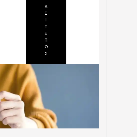
Δ
Ε
Ι
Τ
Ε
Π
Ω
Σ