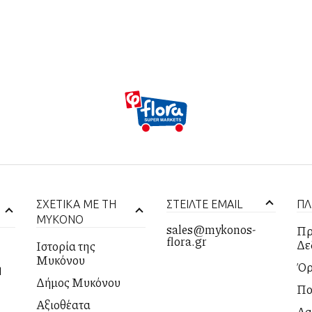
ΣΧΕΤΙΚΑ ΜΕ ΤΗ
ΣΤΕΙΛΤΕ EMAIL
ΠΛ
ΜΥΚΟΝΟ
sales@mykonos-
Πρ
flora.gr
Δε
Ιστορία της
Μυκόνου
Όρ
η
Δήμος Μυκόνου
Πο
Αξιοθέατα
Αλ