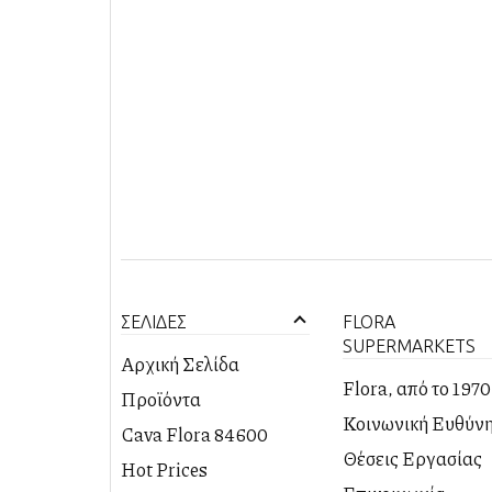
ΣΕΛΙΔΕΣ
FLORA
SUPERMARKETS
Αρχική Σελίδα
Flora, από το 1970
Προϊόντα
PREMIUM
Κοινωνική Ευθύν
Cava Flora 84600
ΠΡΟΤΑΣΕΙΣ
ΚΑΒΑ
Θέσεις Εργασίας
Hot Prices
DELICATESSEN