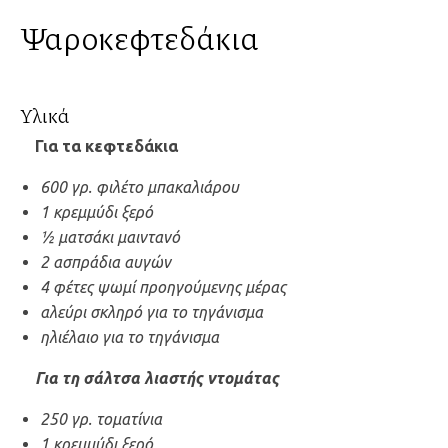
Ψαροκεφτεδάκια
Υλικά
Για τα κεφτεδάκια
600 γρ. φιλέτο μπακαλιάρου
1 κρεμμύδι ξερό
½ ματσάκι μαιντανό
2 ασπράδια αυγών
4 φέτες ψωμί προηγούμενης μέρας
αλεύρι σκληρό για το τηγάνισμα
ηλιέλαιο για το τηγάνισμα
Για τη σάλτσα λιαστής ντομάτας
250 γρ. τοματίνια
1 κρεμμύδι ξερό