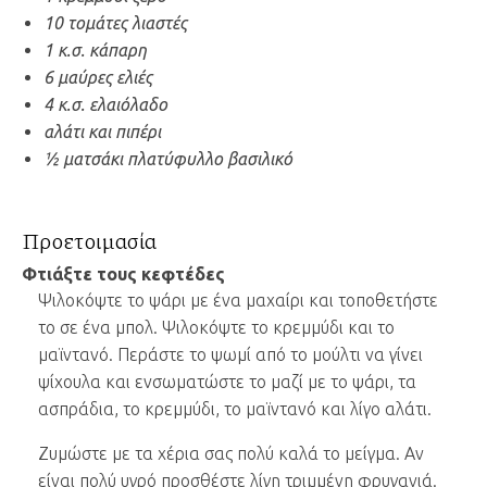
10 τομάτες λιαστές
1 κ.σ. κάπαρη
6 μαύρες ελιές
4 κ.σ. ελαιόλαδο
αλάτι και πιπέρι
½ ματσάκι πλατύφυλλο βασιλικό
Προετοιμασία
Φτιάξτε τους κεφτέδες
Ψιλοκόψτε το ψάρι με ένα μαχαίρι και τοποθετήστε
το σε ένα μπολ. Ψιλοκόψτε το κρεμμύδι και το
μαϊντανό. Περάστε το ψωμί από το μούλτι να γίνει
ψίχουλα και ενσωματώστε το μαζί με το ψάρι, τα
ασπράδια, το κρεμμύδι, το μαϊντανό και λίγο αλάτι.
Ζυμώστε με τα χέρια σας πολύ καλά το μείγμα. Αν
είναι πολύ υγρό προσθέστε λίγη τριμμένη φρυγανιά.